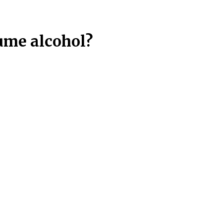
ntries!!!
sume alcohol?
os produtos
Todas as categorias
Todas as marcas