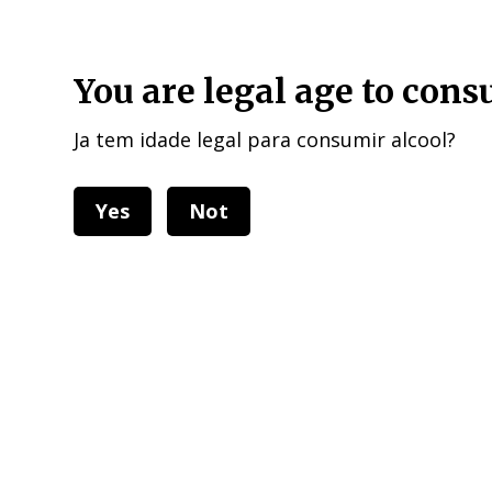
HOME DELIVERIES : European Union, UK , USA, and other 40 cou
You are legal age to con
Ja tem idade legal para consumir alcool?
Yes
Not
Categorias
Todos 
Todas as categorias
Categorias