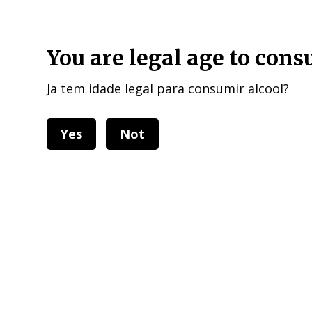
HOME DELIVERIES : European Union, UK , USA, and other 40 cou
You are legal age to con
Ja tem idade legal para consumir alcool?
Yes
Not
Categorias
Todos 
Home
Grapes
Red Grapes
Re
Filtros
Filtros