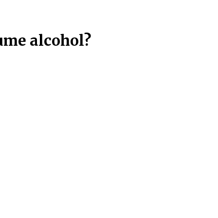
ntries!!!
sume alcohol?
os produtos
Todas as categorias
Todas as marcas
d Grapes