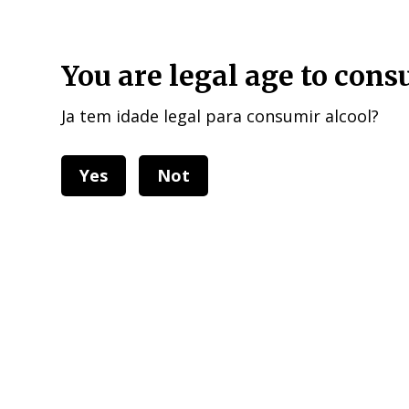
HOME DELIVERIES : European Union, UK , USA, and other 40 cou
You are legal age to con
Ja tem idade legal para consumir alcool?
Yes
Not
Categorias
Todos 
Home
Grapes
White Grapes
Vi
Grapes
Grapes