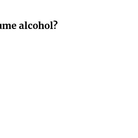
ntries!!!
sume alcohol?
os produtos
Todas as categorias
Todas as marcas
Viognier
ognier