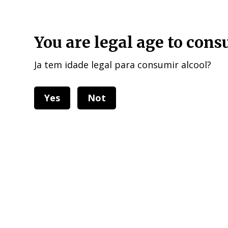
HOME DELIVERIES : European Union, UK , USA, and other 40 cou
You are legal age to con
Ja tem idade legal para consumir alcool?
Yes
Not
Categorias
Todos 
Home
Grapes
White Grapes
Tr
Filtros
Filtros