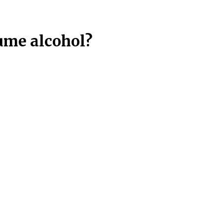
ntries!!!
sume alcohol?
os produtos
Todas as categorias
Todas as marcas
Traminer
aminer